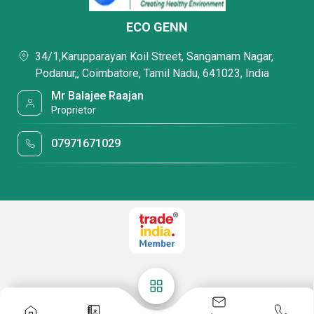
ஒரே பயோ செப்டிக் டேங்க் சிகிச்சை அமைப்பாகும். இது
எந்த கூடுதல் ஆற்றலையும் உட்கொள்ளாமல் செயல்பட
ECO GENN
வடிவமைக்கப்பட்டுள்ளது.
34/1,Karupparayan Koil Street, Sangamam Nagar,
Podanur,, Coimbatore, Tamil Nadu, 641023, India
எங்கள் பணி
Mr Balajee Raajan
Proprietor
எங்கள் வா
டிக்கையாளர்களுக்கு நிதி மற்றும் சுற்றுச்சூழல்
07971671029
நன்மைகளை வழங்க நாங்கள் அர்ப்பணிக்கப்பட்டுள்ளோம்.
உங்கள் தேவைகளுக்காக சிறந்த பயோ தீர்வுகள்
தயாரிப்புகளைத் தேர்ந்தெடுப்பதில் உங்களுக்கு உதவ
நிபுணர்களின் குழு எங்களிடம் உள்ளது, மேலும் நிறுவல்
மற்றும் பராமரிப்பு வழிகாட்டுதலையும் வழங்க முடியும்.
எங்கள் தயாரிப்புகள் அனைத்தும் 100% திருப்தி
உத்தரவாதத்துடன் வருகின்றன, எனவே உங்கள்
வாங்குதல் புத்திசாலித்தனமாக இருக்கும் என்பதை