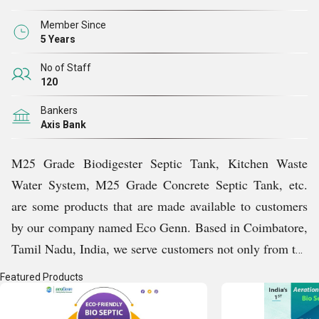
வாங்கலாம் எங்கள் நிறுவப்பட்ட சில ஆண்டுகளுக்குள்,
நாங்கள் நமக்கு ஒரு வலுவான சந்தை நிலையை
Member Since
5 Years
உருவாக்கியுள்ளோம், மேலும் இது அதே சிறந்த தளத்துடன்
பணியாற்ற எங்களை ஊக்குவிக்கிறது.
No of Staff
120
எங்கள் விஷன்
Bankers
Axis Bank
ஈகோஜென் ஆரோக்கியமான சூழலை உருவாக்கும்
M25 Grade Biodigester Septic Tank, Kitchen Waste
பார்வையுடன் நிறுவப்பட்டது. பயோ செப்டிக் டாங்கிகள்
Water System, M25 Grade Concrete Septic Tank, etc.
மற்றும் கிரீஸ் பொறிகளின் சிறந்த உற்பத்தியாளராக, ஆன்-
are some products that are made available to customers
சைட் பயன்படுத்தப்பட்ட நீர் நிர்வாகத்திற்கான
by our company named Eco Genn. Based in Coimbatore,
ஆக்கபூர்வமான, நீண்ட கால தீர்வுகளை சுற்றுச்சூழல்
Tamil Nadu, India, we serve customers not only from the
பாதுகாப்பிற்கு எங்களுக்கு வலுவான அர்ப்பணிப்பு
particular state but throughout the country. Ours is a
Featured Products
இருப்பதால், மக்கள் மற்றும் சுற்றுச்சூழல் இருவரின்
successful business, and the growth that we have
ஆரோக்கியத்தையும் நல்வாழ்வையும்
encountered in these years is the result of our