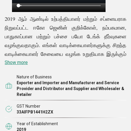
2019 ஆம் ஆண்டில் உற்பத்தியாளர் மற்றும் சப்ளையராக
நிறுவப்பட்ட ஈகோ ஜெனின் குறிக்கோள், நம்பகமான,
பாதுகாப்பான மற்றும் பச்சை பயோ டேங்க் தீர்வுகளை
வழங்குவதாகும். எங்கள் வாடிக்கையாளர்களுக்கு சிறந்த
வாடிக்கையாளர் சேவையை வழங்க உறுதியாக இருக்கும்
ஒரு குடும்பம் நடத்தும் நிறுவனமாக நாங்கள்
Show more
பெருமைப்படுகிறோம். எங்கள் செப்டிக் டாங்கிகள் சிறந்த
Nature of Business
கூறுகளிலிருந்து கட்டப்பட்டுள்ளன மற்றும் குடியிருப்பு,
Exporter and Importer and Manufacturer and Service
வணிக மற்றும் தொழில்துறை உள்ளிட்ட பல்வேறு
Provider and Distributor and Supplier and Wholesaler &
Retailer
சூழல்களில் பயன்படுத்தப்படலாம். எங்களிடமிருந்து எம் 25
கிரேட் பயோடைஜெஸ்டர் செப்டிக் டேங்க், குளியல் கழிவு
GST Number
33AIFPB1441H2ZX
நீர் அமைப்பு, சமையலறை கழிவு நீர் அமைப்பு, எம் 30
கிரேட் பயோ செப்டிக் டேங்க் மற்றும் பல தயாரிப்புகளை
Year of Establishment
2019