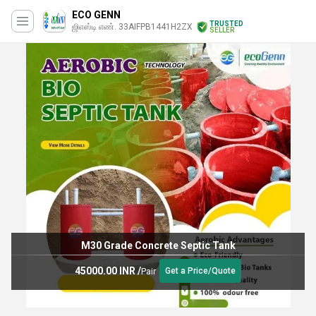
ECO GENN
TRUSTED
ஜிஎஸ்டி எண். 33AIFPB1441H2ZX
SELLER
M30 Grade Concrete Septic Tank
45000.00 INR
/
Pair
Get a Price/Quote